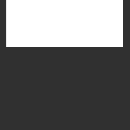
作品案例七
Golden Penguin short Video