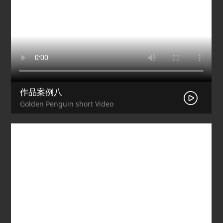
作品案例八
Golden Penguin short Video