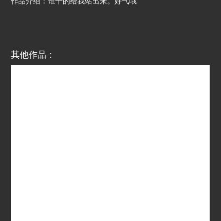
作品介绍：谁干的给我站出来。好气哦
其他作品：