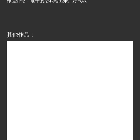
作品介绍：谁干的给我站出来。好气哦
其他作品：