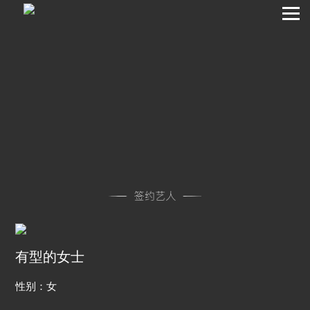
首页
签约艺人
公司作品
大事件
加入我们
关于我们
有型的女士
性别：女