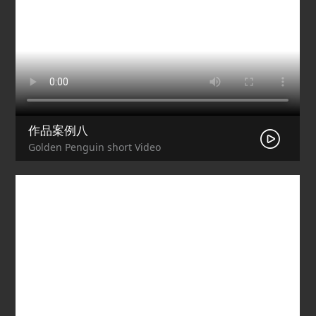
作品案例八
Golden Penguin short Video